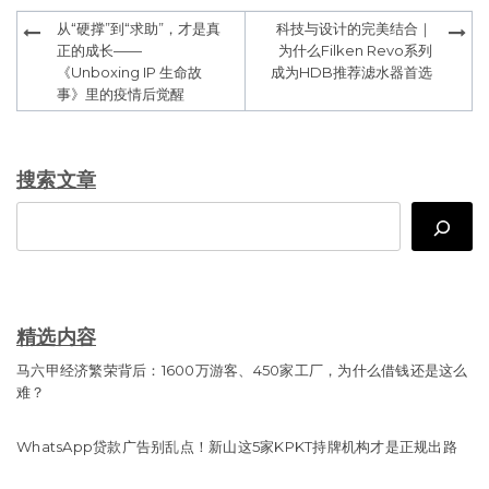
Post
从“硬撑”到“求助”，才是真
科技与设计的完美结合｜
navigation
正的成长——
为什么Filken Revo系列
《Unboxing IP 生命故
成为HDB推荐滤水器首选
事》里的疫情后觉醒
搜索文章
Search
精选内容
马六甲经济繁荣背后：1600万游客、450家工厂，为什么借钱还是这么
难？
WhatsApp贷款广告别乱点！新山这5家KPKT持牌机构才是正规出路