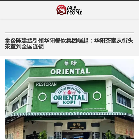
Skip
Asia Successful
to
亚洲成功人士的传奇故事
content
People
拿督陈建丞引领华阳餐饮集团崛起：华阳茶室从街头
茶室到全国连锁