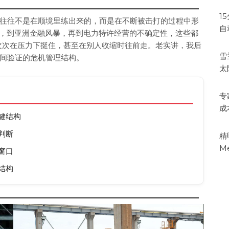
1
往往不是在顺境里练出来的，而是在不断被击打的过程中形
自
油危机，到亚洲金融风暴，再到电力特许经营的不确定性，这些都
一次次在压力下挺住，甚至在别人收缩时往前走。老实讲，我后
雪
间验证的危机管理结构。
太
专
成
健结构
判断
精
M
窗口
结构