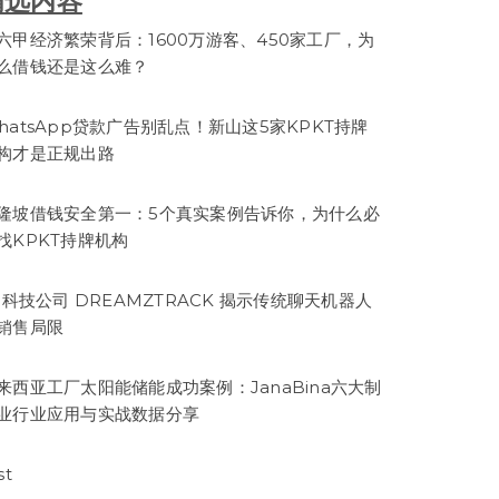
精选内容
六甲经济繁荣背后：1600万游客、450家工厂，为
么借钱还是这么难？
hatsApp贷款广告别乱点！新山这5家KPKT持牌
构才是正规出路
隆坡借钱安全第一：5个真实案例告诉你，为什么必
找KPKT持牌机构
I 科技公司 DREAMZTRACK 揭示传统聊天机器人
销售局限
来西亚工厂太阳能储能成功案例：JanaBina六大制
业行业应用与实战数据分享
st