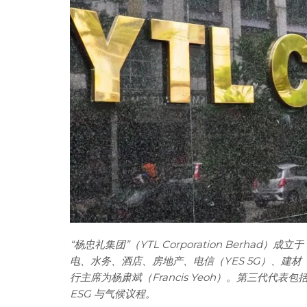
“杨忠礼集团”（YTL Corporation Berhad）成立
电、水务、酒店、房地产、电信（YES 5G）、建材（Y
行主席为杨肃斌（Francis Yeoh）。第三代代表
ESG 与气候议程。