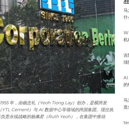
马
什
W
机
吉
须
A
的
马
于 1955 年，由杨忠礼（Yeoh Tiong Lay）创办，是横跨发
造
TL Cement）与 AI 数据中心等领域的跨国集团。现任执
包括负责永续战略的杨佩君（Ruth Yeoh），在集团中推动
te