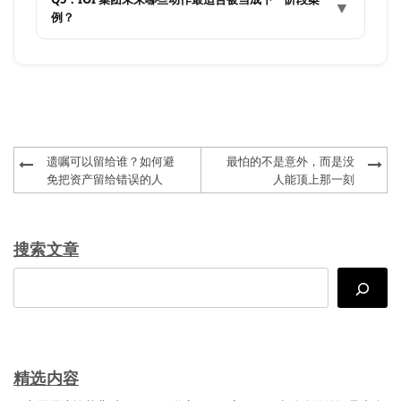
▼
例？
Post
遗嘱可以留给谁？如何避
最怕的不是意外，而是没
navigation
免把资产留给错误的人
人能顶上那一刻
搜索文章
Search
精选内容