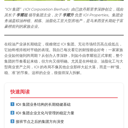
“IOI 集团”（IOI Corporation Berhad）由已故丹斯里李深静创立，现由
其长子
李耀祖
领导集团主业，次子
李耀升
负责 IOI Properties。集团业
务涵盖棕油种植、精炼、油脂化工至大型房地产，是马来西亚长期处于富
豪榜前列的家族企业。
在棕油产业谈长期稳定，很难绕过 IOI 集团。无论市场经历高点或低点，
它始终维持相对平稳的表现。我自己每次看它的财报都会好奇：一家家族
企业如何做到跨周期？从创办人李深静，到如今由李耀祖正式掌舵，整个
集团的节奏看起来稳，但方向又很明确。尤其是在种植业、油脂化工与大
型商业资产之间，IOI 的布局不像其他企业那样大起大落，而是一种“慢、
稳、准”的节奏。这样的企业，很值得深入拆解。
快速阅读
IOI 集团业务结构的长期稳健基础
IOI 集团企业文化与管理的稳定力量
接班节点之后的集团方向演变