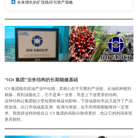
未来增长的扩张路径与资产策略
“IOI 集团”业务结构的长期稳健基础
IOI 集团能在棕油产业中站稳，其核心在于完整的产业链。从油棕种植到
精炼，再到油脂化工，它不是单一业务，而是上下游贯穿的结构。
这种结构让集团较少受短期价格波动影响，下游油脂化学品又提升了产品
附加值。出口市场涵盖亚洲、欧洲与美国，在不同周期都能维持一定需
求。我觉得这样的组合让 IOI 集团的风险分散得更好，也让它的利润表现
更具韧性。