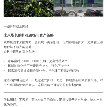
—图片转载至网络
未来增长的扩张路径与资产策略
观察集团未来的方向，会发现节奏依旧稳，但内容逐渐扩大，尤其在上游
翻种与下游产能提升上。
资料中提到的重点包括：
每年翻种 7000–9000 公顷，提高种植效率
槟城油脂化学厂产能提升 15%，强化下游业务
探索沼气等油棕相关新业务，与全球可持续趋势接轨
这些动作组合起来，不是激进式扩张，而是一种增强基础体质的策略。对
一个跨国棕油集团来说，这样的路径可能更符合长期价值。
跨越周期并不容易，而 IOI 集团的稳健，正是来源于它对节奏、结构与文
化的坚持。