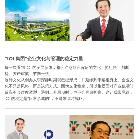
“IOI 集团”企业文化与管理的稳定力量
每一次看到 IOI 的发展脉络，都会注意到它背后的文化：执行快、判断
稳、资产审慎、节奏一致。
这种文化从创办人李深静时期就已经形成，并延续到李耀祖身上。企业文
化不只是风格，而是决策方式。因为文化稳定，所以集团面对产业低潮时
反应不会过度激烈；遇到上升周期时，也不会盲目扩张。这让我常觉得，
IOI 的稳定是“日常形成的”，不是靠临时战略。