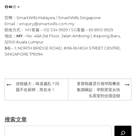
Facebook
YouTube
Instagram
Telegram
官网：
SmartWills Malaysia
/
SmartWills Singapore
Email：enquiry@smartwills.com.my
联络方式： MY客服 – 012 334 9929 / SG客服 – 65 8913 9929
地址：
MY
–
No. 46A (1st Floor, Jalan Ambong 1, Kepong Baru,
52100 Kuala Lumpur
SG
–
1, NORTH BRIDGE ROAD, #06-16 HIGH STREET CENTRE,
SINGAPORE 179094
Post
连锁越大，味道越乱？问
拿督陈建丞引领华阳餐饮
navigation
题不在厨师，而在水！
集团崛起：华阳茶室从街
头茶室到全国连锁
搜索文章
Search