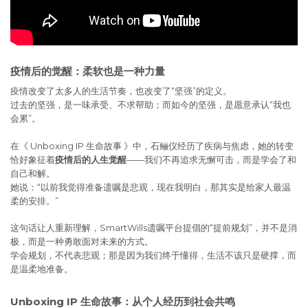
疫情后的觉醒：柔软也是一种力量
疫情改变了太多人的生活节奏，也改变了“坚强”的定义。
过去的坚强，是一味承受、不求帮助；而如今的坚强，是愿意承认“我也
会累”。
在《 Unboxing IP 生命故事 》中，石鲡仪经历了疾病与焦虑，她的转变
恰好象征着
疫情后的人生觉醒
——我们不再追求无懈可击，而是学会了和
自己和解。
她说：“以前我觉得准备遗嘱是悲观，现在我明白，那其实是给家人最温
柔的安排。”
这句话让人重新理解，SmartWills遗嘱平台提倡的“提前规划”，并不是消
极，而是一种勇敢面对未来的方式。
学会规划，不代表悲观；那是因为我们终于懂得，生活不该只是硬撑，而
是温柔地准备。
Unboxing IP 生命故事：从个人经历到社会共鸣