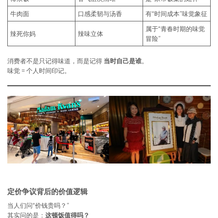
牛肉面
口感柔韧与汤香
有“时间成本”味觉象征
属于“青春时期的味觉
辣死你妈
辣味立体
冒险”
消费者不是只记得味道，而是记得
当时自己是谁
。
味觉 = 个人时间印记。
定价争议背后的价值逻辑
当人们问“价钱贵吗？”
其实问的是：
这顿饭值得吗？