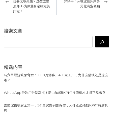
想要无瑕美颜？这些微整
郭鹤年：从糖业巨头到多
navigation
形师JB为你量身定制完美
元化商业领袖
疗程！
搜索文章
Search
精选内容
马六甲经济繁荣背后：1600万游客、450家工厂，为什么借钱还是这么
难？
WhatsApp贷款广告别乱点！新山这5家KPKT持牌机构才是正规出路
吉隆坡借钱安全第一：5个真实案例告诉你，为什么必须找KPKT持牌机
构