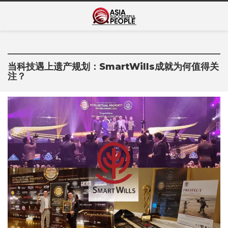
Skip
Asia Successful
to
亚洲成功人士的传奇故事
content
People
当科技遇上遗产规划：SmartWills成就为何值得关
注？