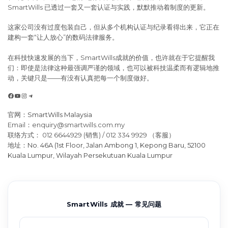
SmartWills 已透过一套又一套认证与实践，默默推动着制度的更新。
这家公司没有过度包装自己，但从多个机构认证与纪录看得出来，它正在
建构一套“让人放心”的数码法律服务。
在科技快速发展的当下，SmartWills成就的价值，也许就在于它提醒我
们：即使是法律这种最强调严谨的领域，也可以被科技温柔而有逻辑地推
动，关键只是——有没有认真把每一个制度做好。
Facebook
YouTube
Instagram
Telegram
官网：
SmartWills Malaysia
Email：enquiry@smartwills.com.my
联络方式： 012 6644929 (销售) / 012 334 9929 （客服）
地址：
No. 46A (1st Floor, Jalan Ambong 1, Kepong Baru, 52100
Kuala Lumpur, Wilayah Persekutuan Kuala Lumpur
SmartWills 成就 — 常见问题