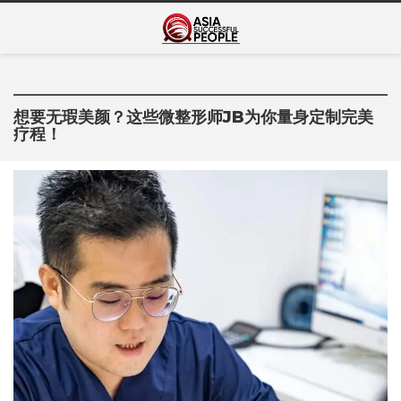
Skip
Asia Successful
to
亚洲成功人士的传奇故事
content
People
想要无瑕美颜？这些微整形师JB为你量身定制完美
疗程！