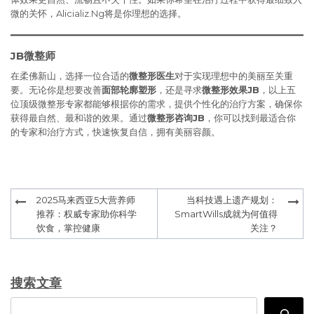
微的关怀，Alicializ.Ng将是你理想的选择。
JB微整师
在柔佛新山，选择一位合适的
微整形医生
对于实现理想中的美丽至关重
要。无论你是想要改善
面部轮廓塑形
，还是寻求
微整形效果JB
，以上五
位顶级微整形专家都能够根据你的需求，提供个性化的治疗方案，确保你
获得最自然、最和谐的效果。通过
微整形咨询JB
，你可以找到最适合你
的专家和治疗方式，快速恢复自信，拥有美丽容颜。
Post
2025马来西亚5大营养师
当科技遇上遗产规划：
navigation
推荐：权威专家助你科学
SmartWills成就为何值得
饮食，掌控健康
关注？
搜索文章
Search