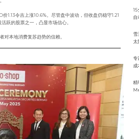
。
1
价1.13令吉上涨10.6%。尽管盘中波动，但收盘仍稳守1.21
自
最活跃的股票之一，凸显市场信心。
雪
者对本地消费复苏趋势的信赖。
太
专
成
精
M