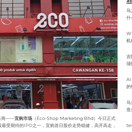
马
什
W
机
吉
须
A
的
马
造
售商——
宜购市场
（
Eco-Shop Marketing Bhd
）今日正式
te
股最受期待的IPO之一，宜购首日股价走势稳健，高开高走，