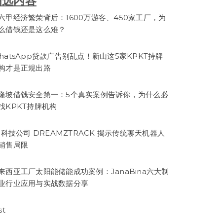
精选内容
六甲经济繁荣背后：1600万游客、450家工厂，为
么借钱还是这么难？
hatsApp贷款广告别乱点！新山这5家KPKT持牌
构才是正规出路
隆坡借钱安全第一：5个真实案例告诉你，为什么必
找KPKT持牌机构
I 科技公司 DREAMZTRACK 揭示传统聊天机器人
销售局限
来西亚工厂太阳能储能成功案例：JanaBina六大制
业行业应用与实战数据分享
st