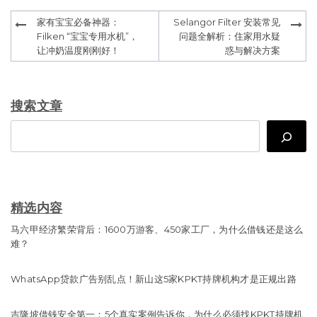
Post
家有宝宝必备神器：
Selangor Filter 安装常见
navigation
Filken “宝宝专用水机”，
问题全解析：住家用水疑
让冲奶温度刚刚好！
惑与解决方案
搜索文章
Search
精选内容
马六甲经济繁荣背后：1600万游客、450家工厂，为什么借钱还是这么
难？
WhatsApp贷款广告别乱点！新山这5家KPKT持牌机构才是正规出路
吉隆坡借钱安全第一：5个真实案例告诉你，为什么必须找KPKT持牌机