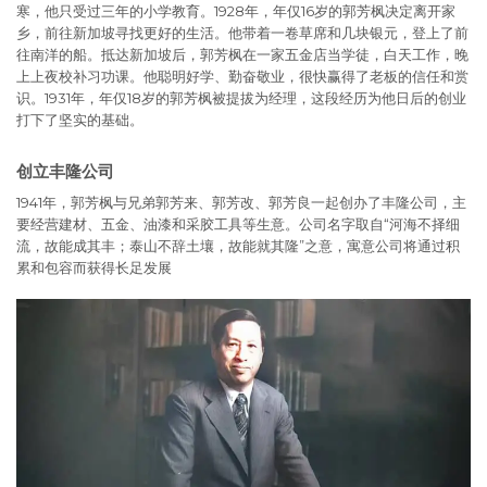
寒，他只受过三年的小学教育。1928年，年仅16岁的郭芳枫决定离开家
乡，前往新加坡寻找更好的生活。他带着一卷草席和几块银元，登上了前
往南洋的船。抵达新加坡后，郭芳枫在一家五金店当学徒，白天工作，晚
上上夜校补习功课。他聪明好学、勤奋敬业，很快赢得了老板的信任和赏
识。1931年，年仅18岁的郭芳枫被提拔为经理，这段经历为他日后的创业
打下了坚实的基础。
创立丰隆公司
1941年，郭芳枫与兄弟郭芳来、郭芳改、郭芳良一起创办了丰隆公司，主
要经营建材、五金、油漆和采胶工具等生意。公司名字取自“河海不择细
流，故能成其丰；泰山不辞土壤，故能就其隆”之意，寓意公司将通过积
累和包容而获得长足发展