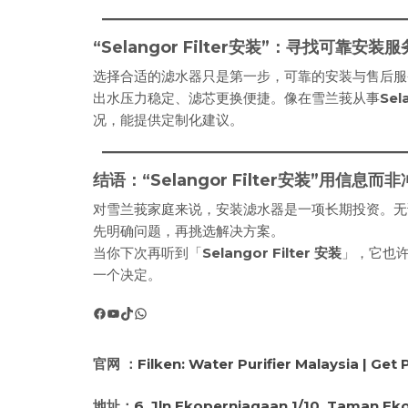
“Selangor Filter安装”：寻找可靠安
选择合适的滤水器只是第一步，可靠的安装与售后服
出水压力稳定、滤芯更换便捷。像在雪兰莪从事
Sel
况，能提供定制化建议。
结语：“Selangor Filter安装”用信息
对雪兰莪家庭来说，安装滤水器是一项长期投资。无
先明确问题，再挑选解决方案。
当你下次再听到「
Selangor Filter 安装
」，它也
一个决定。
Facebook
YouTube
TikTok
WhatsApp
官网 ：
Filken: Water Purifier Malaysia | Get
地址：
6, Jln Ekoperniagaan 1/10, Taman Ek