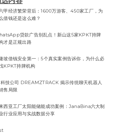
精选内容
六甲经济繁荣背后：1600万游客、450家工厂，为
么借钱还是这么难？
hatsApp贷款广告别乱点！新山这5家KPKT持牌
构才是正规出路
隆坡借钱安全第一：5个真实案例告诉你，为什么必
找KPKT持牌机构
I 科技公司 DREAMZTRACK 揭示传统聊天机器人
销售局限
来西亚工厂太阳能储能成功案例：JanaBina六大制
业行业应用与实战数据分享
st