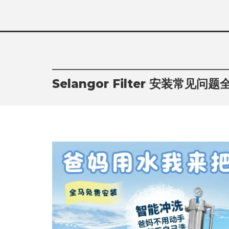
Skip
to
content
Selangor Filter 安装常