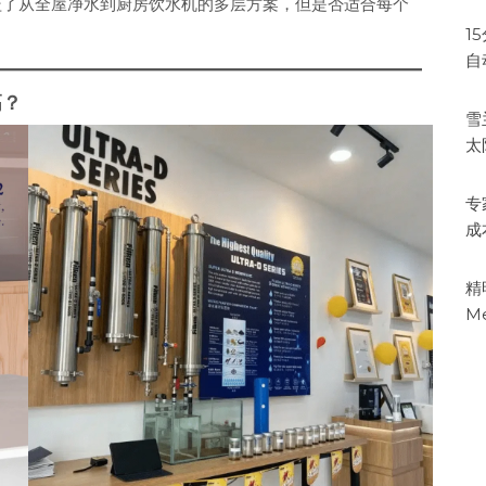
盖了从全屋净水到厨房饮水机的多层方案，但是否适合每个
1
自
高？
雪
太
专
成
精
M