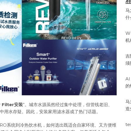
马
什
W
机
吉
须
A
的
马
 Filter安装
”。城市水源虽然经过集中处理，但管线老旧、
造
中用水存疑。因此，安装家用滤水器成了热门话题。
te
RO系统到冷热饮水机，如何选出既适合自家环境、又方便维