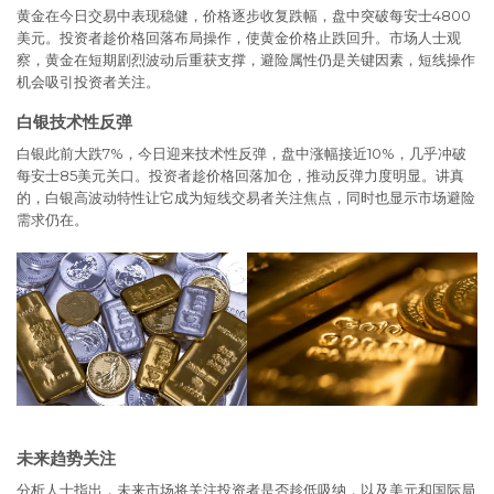
黄金在今日交易中表现稳健，价格逐步收复跌幅，盘中突破每安士4800
美元。投资者趁价格回落布局操作，使黄金价格止跌回升。市场人士观
察，黄金在短期剧烈波动后重获支撑，避险属性仍是关键因素，短线操作
机会吸引投资者关注。
白银技术性反弹
白银此前大跌7%，今日迎来技术性反弹，盘中涨幅接近10%，几乎冲破
每安士85美元关口。投资者趁价格回落加仓，推动反弹力度明显。讲真
的，白银高波动特性让它成为短线交易者关注焦点，同时也显示市场避险
需求仍在。
未来趋势关注
分析人士指出，未来市场将关注投资者是否趁低吸纳，以及美元和国际局