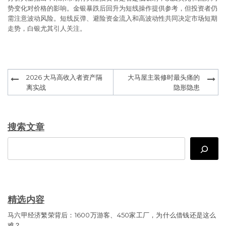
势变化对价格的影响。金银暴跌后回升为短线操作提供参考，但投资者仍
需注意波动风险。短线反弹、避险资金流入和高波动性共同决定市场短期
走势，白银尤其引人关注。
Post
2026 大马高收入者资产隔
大马屋主装修时最头痛的
navigation
离实战
隐形隐患
搜索文章
Search
精选内容
马六甲经济繁荣背后：1600万游客、450家工厂，为什么借钱还是这么
难？