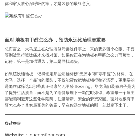
你和家人放心深呼吸的家，才是装修的最终意义。
面对 地板有甲醛怎么办 ，预防永远比治理更重要
总而言之，大马屋主在处理装修污染这件事上，真的要多留个心眼。不要
等到被熏得喉咙痛才来找对策。如果你正在为地板有甲醛怎么办而烦恼，
记得：第一是加强通风，第二是寻找源头。
如果还没铺地板，记得锁定那些明确标榜“无胶水”和“零甲醛”的材料。在
大马，选择一个靠谱的团队，不仅能帮你把地板铺得整齐漂亮，更重要的
是能帮你筛选出那些真正健康的无甲醛 flooring。毕竟我们装修房子是为
了提升生活质量，而不是为了给健康埋下一颗定时炸弹。希望每一个屋主
都能顺利避开这些化学陷阱，住进清新、安全的梦想家园。面对地板有甲
醛怎么办？其实最完美的答案，早在你选对地板的那一刻就定下来了。
Facebook
TikTok
YouTube
Instagram
Website
：
queensfloor.com