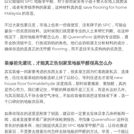
以它能做到 SPC 地板零甲醛。对于那些家里有小孩子整天在地上摸爬滚
打，或者有养猫养狗的家庭，这种材料真的是 save flooring for home
Malaysia 的首选。
不过大家也要注意，市场上也有一些很便宜、没有牌子的 SPC，可能会
掺杂一些劣质回收料。这时候我们就需要专业的人士来帮忙判断。在这种
情况下，面对地板有甲醛怎么办，那 Queensfloor 这样的专业团队，通
常会扮演较中立、行政或协助的角色。他们会协助屋主分析材料的成分，
确保你选的是真正的无甲醛 flooring，而不是挂羊头卖狗肉的劣质货。
装修前先避坑，才能真正告别家里地板甲醛很高怎么办
其实装修一间家要考虑的东西太多了，很多屋主因为忙着跑家私店、选漆
色，往往在最基础的地板选材上掉了以轻心。等到住进去才发现 new
house floor formaldehyde 浓度很高，那时候要搬家、要除醛，真的
是劳心劳力。我们要记住，甲醛的释放期不是三五天，而是长达好几年。
与其后期花几千块去做空气净化，不如在装修前就把这笔钱省下来，选一
个口碑好的地板供应商。
如果你现在的进度是刚拿了钥匙，建议你一定要去实体店拿几块样板闻一
闻，或者直接要求看厂家的环保检测报告。寻找像 Queensfloor 这样信
誉良好的服务商，他们能提供真正的 SPC 地板零甲醛产品，让你在搬进
新家后，不需要去搜索任何怎样去除地板的甲醛的方法。毕竟，一个能让