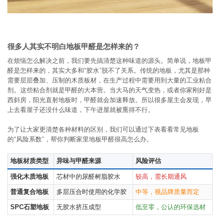
很多人其实不明白地板甲醛是怎样来的？
在烦恼怎么解决之前，我们要先搞清楚这种味道的源头。简单说，地板甲
醛是怎样来的，其实大多和“胶水”脱不了关系。传统的地板，尤其是那种
需要层层叠加、压制的木质板材，在生产过程中需要用到大量的工业粘合
剂。这些粘合剂就是甲醛的大本营。当大马的天气变热，或者你家刚好是
西斜房，阳光直射地板时，甲醛就会加速释放。所以很多屋主会发现，早
上去看屋子还没什么味道，下午进屋就被熏得不行。
为了让大家更清楚各种材料的区别，我们可以通过下表看看常见地板
的“风险系数”，帮你判断家里地板甲醛很高怎么办。
地板材质类型
异味与甲醛来源
风险评估
强化木质地板
芯材中的尿醛树脂胶水
较高，需长期通风
普通复合地板
多层压合时使用的化学胶
中等，视品牌质量而定
SPC石塑地板
无胶水挤压成型
低至零，公认的环保选材