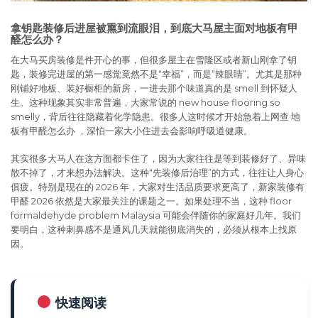
拿钥匙装修后进屋被熏到流眼泪，到底大马屋主面对地板有甲
醛怎么办？
在大马买房装修是件开心的事，但很多屋主在雪隆区或者新山刚拿了钥
匙，装修完进屋的第一感觉竟然不是“幸福”，而是“辣眼睛”。尤其是那种
刚铺好地板、装好橱柜的新房，一进去那个味道真的是 smell 到怀疑人
生。这种现象其实非常普遍，大家常说的 new house flooring so
smelly，背后往往隐藏着化学隐患。很多人这时候才开始急着上网查 地
板有甲醛怎么办 ，深怕一家大小住进去会影响呼吸道健康。
其实很多大马人在这方面都卡住了，因为大家往往是等到装修好了、异味
散不掉了，才来想办法解决。这种“先装修后治理”的方式，往往让人身心
俱疲。特别是现在的 2026 年，大家对生活品质要求更高了，新家装修有
甲醛 2026 依然是大家最关注的课题之一。如果处理不当，这种 floor
formaldehyde problem Malaysia 可能会伴随你的家庭好几年。我们
要明白，这种刺鼻感不是通风几天就能彻底消失的，必须从根本上找原
因。
快速阅读