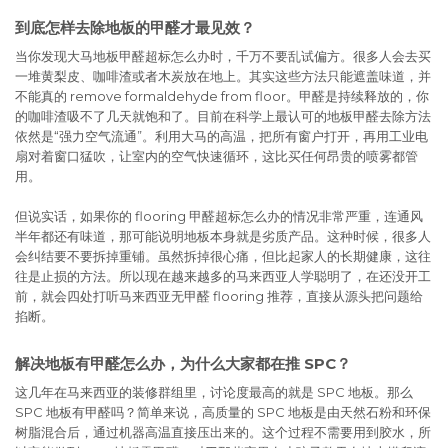
到底怎样去除地板的甲醛才最见效？
当你发现大马地板甲醛超标怎么办时，千万不要乱试偏方。很多人会去买
一堆黄梨皮、咖啡渣或者木炭放在地上。其实这些方法只能遮盖味道，并
不能真的 remove formaldehyde from floor。甲醛是持续释放的，你
的咖啡渣吸不了几天就饱和了。目前在科学上最认可的地板甲醛去除方法
依然是“强力空气流通”。利用大马的高温，把所有窗户打开，再用工业电
扇对着窗口猛吹，让室内的空气快速循环，这比买任何昂贵的喷雾都管
用。
但说实话，如果你的 flooring 甲醛超标怎么办的情况非常严重，连通风
半年都还有味道，那可能说明地板本身就是劣质产品。这种时候，很多人
会纠结要不要拆掉重铺。虽然拆掉很心痛，但比起家人的长期健康，这往
往是止损的方法。所以现在越来越多的马来西亚人学聪明了，在还没开工
前，就会四处打听马来西亚无甲醛 flooring 推荐，直接从源头把问题给
掐断。
解决地板有甲醛怎么办，为什么大家都在推 SPC？
这几年在马来西亚的装修群组里，讨论度最高的就是 SPC 地板。那么
SPC 地板有甲醛吗？简单来说，高质量的 SPC 地板是由天然石粉和环保
树脂混合后，通过机器高温直接压出来的。这个过程不需要用到胶水，所