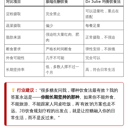
对比项目
极端生酮饮食
Dr Julie 均衡饮食法
可以适量吃，重点在
淀粉摄取
完全禁止
搭配
蔬菜摄取
偏少
每餐足量
强迫吃大量红肉、肥
脂肪来源
正常摄取，不强迫
肉
断食要求
严格长时间断食
弹性安排，不挨饿
外食可能性
几乎不可能
完全可以
低，多数人撑不过一
长期坚持率
高，符合日常生活
个月
行业建议：
“很多糖友问我，哪种饮食法最有效？我的
答案永远是——
你能长期坚持的那种
。如果你不能外食、
不能旅游、不能跟家人同桌吃饭，再‘有效’的方案也走不
远。JB饮食规划疗程的出发点，就是让控糖融入你的日
常生活，而不是反过来。”