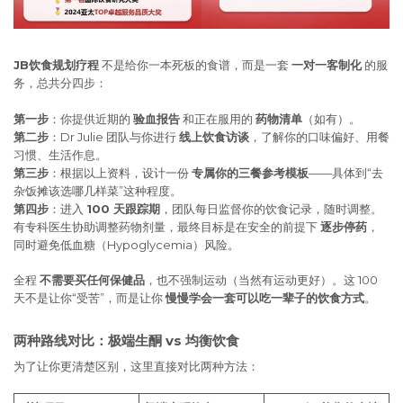
JB饮食规划疗程
不是给你一本死板的食谱，而是一套
一对一客制化
的服
务，总共分四步：
第一步
：你提供近期的
验血报告
和正在服用的
药物清单
（如有）。
第二步
：Dr Julie 团队与你进行
线上饮食访谈
，了解你的口味偏好、用餐
习惯、生活作息。
第三步
：根据以上资料，设计一份
专属你的三餐参考模板
——具体到“去
杂饭摊该选哪几样菜”这种程度。
第四步
：进入
100 天跟踪期
，团队每日监督你的饮食记录，随时调整。
有专科医生协助调整药物剂量，最终目标是在安全的前提下
逐步停药
，
同时避免低血糖（Hypoglycemia）风险。
全程
不需要买任何保健品
，也不强制运动（当然有运动更好）。这 100
天不是让你“受苦”，而是让你
慢慢学会一套可以吃一辈子的饮食方式
。
两种路线对比：极端生酮 vs 均衡饮食
为了让你更清楚区别，这里直接对比两种方法：