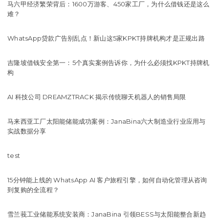
马六甲经济繁荣背后：1600万游客、450家工厂，为什么借钱还是这么
难？
WhatsApp贷款广告别乱点！新山这5家KPKT持牌机构才是正规出路
吉隆坡借钱安全第一：5个真实案例告诉你，为什么必须找KPKT持牌机
构
AI 科技公司 DREAMZTRACK 揭示传统聊天机器人的销售局限
马来西亚工厂太阳能储能成功案例：JanaBina六大制造业行业应用与
实战数据分享
test
15分钟能上线的 WhatsApp AI 客户旅程引擎，如何自动化管理从咨询
到复购的全流程？
雪兰莪工业储能系统安装商：JanaBina 引领BESS与太阳能整合新趋