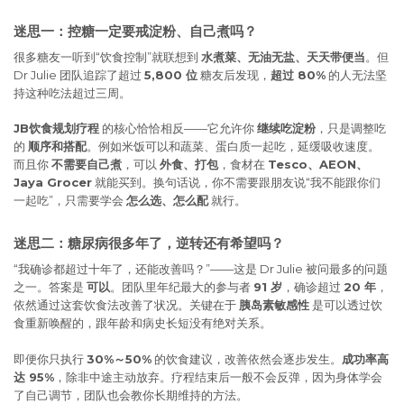
迷思一：控糖一定要戒淀粉、自己煮吗？
很多糖友一听到“饮食控制”就联想到
水煮菜、无油无盐、天天带便当
。但
Dr Julie 团队追踪了超过
5,800 位
糖友后发现，
超过 80%
的人无法坚
持这种吃法超过三周。
JB饮食规划疗程
的核心恰恰相反——它允许你
继续吃淀粉
，只是调整吃
的
顺序和搭配
。例如米饭可以和蔬菜、蛋白质一起吃，延缓吸收速度。
而且你
不需要自己煮
，可以
外食、打包
，食材在
Tesco、AEON、
Jaya Grocer
就能买到。换句话说，你不需要跟朋友说“我不能跟你们
一起吃”，只需要学会
怎么选、怎么配
就行。
迷思二：糖尿病很多年了，逆转还有希望吗？
“我确诊都超过十年了，还能改善吗？”——这是 Dr Julie 被问最多的问题
之一。答案是
可以
。团队里年纪最大的参与者
91 岁
，确诊超过
20 年
，
依然通过这套饮食法改善了状况。关键在于
胰岛素敏感性
是可以透过饮
食重新唤醒的，跟年龄和病史长短没有绝对关系。
即便你只执行
30%～50%
的饮食建议，改善依然会逐步发生。
成功率高
达 95%
，除非中途主动放弃。疗程结束后一般不会反弹，因为身体学会
了自己调节，团队也会教你长期维持的方法。