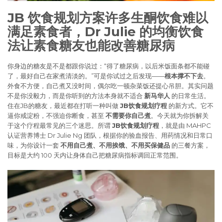
JB 饮食规划方案许多生酮饮食难以
满足素食者，Dr Julie 的均衡饮食
法让素食糖友也能改善糖尿病
你身边的糖友是不是都跟你说过：“得了糖尿病，以后米饭面条都不能碰
了，最好自己在家煮清淡的。”可是你试过之后发现——
根本撑不下去
。
外食不方便，自己煮又没时间，偶尔吃一顿杂菜饭还提心吊胆。其实问题
不是你没毅力，而是你听到的方法本身就不适合
新马华人
的日常生活。
住在JB的糖友，最近都在打听一种叫做
JB饮食规划疗程
的新方式。它不
逼你戒淀粉，不强迫你断食，甚至
不需要你自己煮
。今天就为你拆解关
于这个疗程最常见的三个迷思。所谓
JB饮食规划疗程
，就是由 MAHPC
认证营养博士 Dr Julie Ng 团队，根据你的验血报告、用药情况和日常口
味，为你设计一套
不用自己煮、不用挨饿、不用买保健品
的三餐方案，
目标是大约 100 天内让身体自己把糖尿病指标调回正常范围。