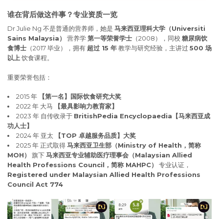
谁在背后做这件事？专业资质一览
Dr Julie Ng 不是普通的营养师，她是
马来西亚理科大学（Universiti
Sains Malaysia）
营养学
第一等荣誉学士
（2008），同校
糖尿病饮
食博士
（2017 毕业），拥有
超过 15 年
教学与研究经验，主讲过
500 场
以上
饮食课程。
重要荣誉包括：
2015 年
【第一名】国际饮食研究大奖
2022 年 大马
【最具影响力教育家】
2023 年 自传收录于
BritishPedia Encyclopaedia【马来西亚成
功人士】
2024 年 亚太
【TOP 卓越服务品质】大奖
2025 年 正式取得
马来西亚卫生部（Ministry of Health，简称
MOH）
旗下
马来西亚专业辅助医疗理事会（Malaysian Allied
Health Professions Council，简称 MAHPC）
专业认证，
Registered under Malaysian Allied Health Professions
Council Act 774