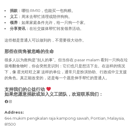
捐款
：哪怕 RM10，也能买一包狗粮。
义工
：周末去帮忙清理或陪伴狗狗。
领养
：如果家庭条件允许，给一只狗一个家。
分享资讯
：在社交媒体帮忙转发领养活动。
这些都是普通人可以做到的，不需要很大动作。
那些在街角被忽略的生命
很多人以为救狗是“别人的事”。但当你在 pasar malam 看到一只狗在垃
圾堆翻食物时，你会突然意识到：它们也只是想活下去。在这样的情况
下，像 星光旺旺之家 这样的单位，通常只是扮演协助、行政或中立支援
的角色。真正能改变的，还是每一个愿意伸手帮忙的普通人。
支持我们的公益行动
如果您愿意捐款或加入义工团队，欢迎联系我们：
Facebook
Instagram
Address:
644 mukim pengkalan raja kampong sawah, Pontian, Malaysia,
81500