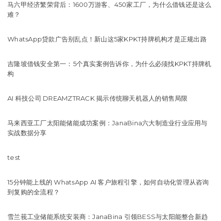
马六甲经济繁荣背后：1600万游客、450家工厂，为什么借钱还是这么
难？
WhatsApp贷款广告别乱点！新山这5家KPKT持牌机构才是正规出路
吉隆坡借钱安全第一：5个真实案例告诉你，为什么必须找KPKT持牌机
构
AI 科技公司 DREAMZTRACK 揭示传统聊天机器人的销售局限
马来西亚工厂太阳能储能成功案例：JanaBina六大制造业行业应用与
实战数据分享
test
15分钟能上线的 WhatsApp AI 客户旅程引擎，如何自动化管理从咨询
到复购的全流程？
雪兰莪工业储能系统安装商：JanaBina 引领BESS与太阳能整合新趋