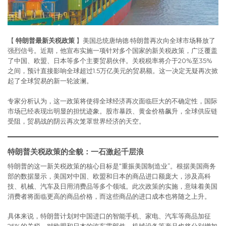
【
特朗普最新关税政策
】美国总统唐纳德·特朗普再次向全球市场释放了
强烈信号。近期，他宣布实施一项针对多个国家的新关税政策，广泛覆盖
了中国、欧盟、日本等多个主要贸易伙伴。关税税率将介于20%至35%
之间，预计直接影响全球超过1.5万亿美元的贸易额。这一决定无疑再次掀
起了全球贸易的新一轮波澜。
专家分析认为，这一政策将使得全球经济再次面临巨大的不确定性，国际
市场已经表现出明显的担忧迹象。股市暴跌、黄金价格飙升，全球供应链
受阻，贸易战的阴云再次笼罩世界经济的天空。
特朗普关税政策的全貌：一石激起千层浪
特朗普的这一新关税政策的核心目标是“重振美国制造业”。根据美国商务
部的数据显示，美国对中国、欧盟和日本的商品进口额庞大，涉及高科
技、机械、汽车及日用消费品等多个领域。此次政策的实施，意味着美国
消费者将面临更高的商品价格，而这些商品的进口成本也将随之上升。
具体来说，特朗普计划对中国进口的智能手机、家电、汽车等商品加征