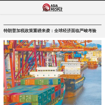
Skip
Asia Successful
to
亚洲成功人士的传奇故事
content
People
特朗普加税政策重磅来袭：全球经济面临严峻考验