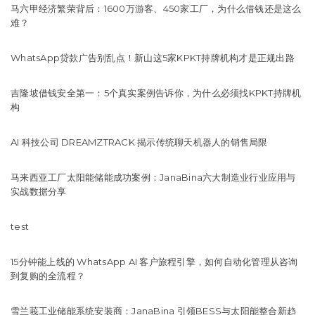
马六甲经济繁荣背后：1600万游客、450家工厂，为什么借钱还是这么
难？
WhatsApp贷款广告别乱点！新山这5家KPKT持牌机构才是正规出路
吉隆坡借钱安全第一：5个真实案例告诉你，为什么必须找KPKT持牌机
构
AI 科技公司 DREAMZTRACK 揭示传统聊天机器人的销售局限
马来西亚工厂太阳能储能成功案例：JanaBina六大制造业行业应用与
实战数据分享
test
15分钟能上线的 WhatsApp AI 客户旅程引擎，如何自动化管理从咨询
到复购的全流程？
雪兰莪工业储能系统安装商：JanaBina 引领BESS与太阳能整合新趋