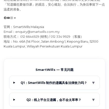
「写遗嘱也要做功课」的观念，安心规划、合法执行，为身后事留下一点
温柔的准备。
Facebook
YouTube
Instagram
Telegram
官网：
SmartWills Malaysia
Email：enquiry@smartwills.com.my
联络方式： 012 6644929 (销售) / 012 334 9929 （客服）
地址：
No. 46A (1st Floor, Jalan Ambong 1, Kepong Baru, 52100
Kuala Lumpur, Wilayah Persekutuan Kuala Lumpur
SmartWills — 常见问题
▼
Q1：SmartWills 制作的遗嘱具备法律效力吗？
▼
Q2：线上平台立遗嘱，会不会太草率？