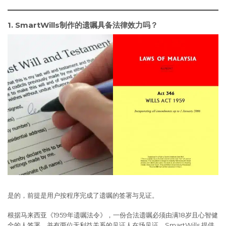
1. SmartWills制作的遗嘱具备法律效力吗？
是的，前提是用户按程序完成了遗嘱的签署与见证。
根据马来西亚《1959年遗嘱法令》，一份合法遗嘱必须由满18岁且心智健
全的人签署，并有两位无利益关系的见证人在场见证。SmartWills 提供