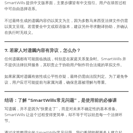
SmartWills 提供中文版界面，主要步骤皆有中文指引。用户在填答过程
中可自由选择语系。
不过最终生成的遗嘱内容仍以英文为主，因为多数马来西亚法律文件仍需
以英文呈现。若需要全中文或双语版本，建议另外寻求翻译协助，并确认
在执行时无歧义。
7. 若家人对遗嘱内容有异议，怎么办？
任何遗嘱都有可能面临挑战，特别是在家庭关系复杂时。SmartWills 并
不提供法律抗辩服务，其职责止于协助用户制作符合法规的草拟文件。
如果家属对遗嘱有效性或公平性存疑，最终仍需由法院判定。为了避免争
议，用户应尽可能提前与家属沟通，确保意愿被理解与尊重。
结语：了解 “SmartWills常见问题”，是使用前的必修课
写遗嘱，并不是因为“快要走了”，而是对未来不确定性的基本准备。
SmartWills 让这个过程变得更简单，却不等于可以轻忽每一个法律环
节。
透过这篇整理出的 SmartWills常见问题，我们希望能帮更多人建立起