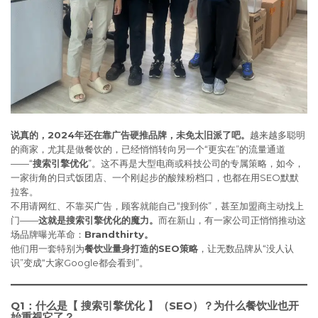
说真的，2024年还在靠广告硬推品牌，未免太旧派了吧。
越来越多聪明
的商家，尤其是做餐饮的，已经悄悄转向另一个“更实在”的流量通道
——“
搜索引擎优化
”。这不再是大型电商或科技公司的专属策略，如今，
一家街角的日式饭团店、一个刚起步的酸辣粉档口，也都在用SEO默默
拉客。
不用请网红、不靠买广告，顾客就能自己“搜到你”，甚至加盟商主动找上
门——
这就是搜索引擎优化的魔力。
而在新山，有一家公司正悄悄推动这
场品牌曝光革命：
Brandthirty。
他们用一套特别为
餐饮业量身打造的SEO策略
，让无数品牌从“没人认
识”变成“大家Google都会看到”。
Q1：什么是【 搜索引擎优化 】（SEO）？为什么餐饮业也开
始重视它了？