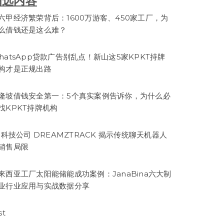
精选内容
六甲经济繁荣背后：1600万游客、450家工厂，为
么借钱还是这么难？
hatsApp贷款广告别乱点！新山这5家KPKT持牌
构才是正规出路
隆坡借钱安全第一：5个真实案例告诉你，为什么必
找KPKT持牌机构
I 科技公司 DREAMZTRACK 揭示传统聊天机器人
销售局限
来西亚工厂太阳能储能成功案例：JanaBina六大制
业行业应用与实战数据分享
st