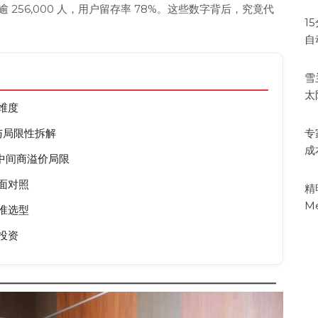
逾 256,000 人，用户留存率 78%。这些数字背后，究竟代
1
自
雪
太
维度
与局限性拆解
专
成
与中间商溢价局限
面对照
精
M
准选型
投资