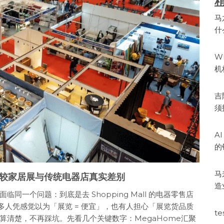
马
什
W
机
吉
须
A
的
马
比较家居展与传统电器店真实差别
造
一个问题：到底是去 Shopping Mall 的电器零售店
很多人凭感觉以为「展览 = 便宜」，也有人担心「展览货品质
te
算清楚，不再踩坑。先看几个关键数字：MegaHome汇聚