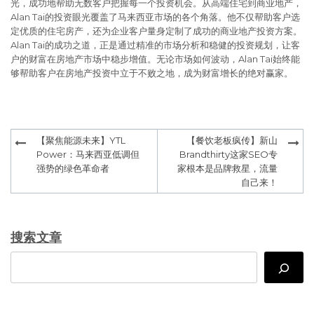
光，成功地帮助无数客户把握每一个投资机会。从高端住宅到商业地产，
Alan Tai的投资眼光覆盖了马来西亚市场的各个角落。他不仅帮助客户选
定优质的住宅房产，还为企业客户量身定制了成功的商业地产投资方案。
Alan Tai的成功之道，正是通过精准的市场分析和稳健的投资规划，让客
户的财富在房地产市场中稳步增值。无论市场如何波动，Alan Tai始终能
够帮助客户在房地产投资中立于不败之地，成为财富增长的绝对赢家。
Post
【聚焦能源未来】YTL
【餐饮老板疯传】新山
navigation
Power：马来西亚低调但
Brandthirty这家SEO专
强势的绿色革命者
家根本是品牌救星，流量
自己来！
搜索文章
Search