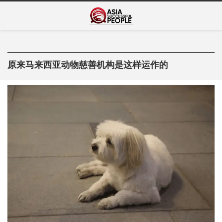
Skip
Asia Successful
to
亚洲成功人士的传奇故事
content
People
原来马来西亚动物慈善机构是这样运作的