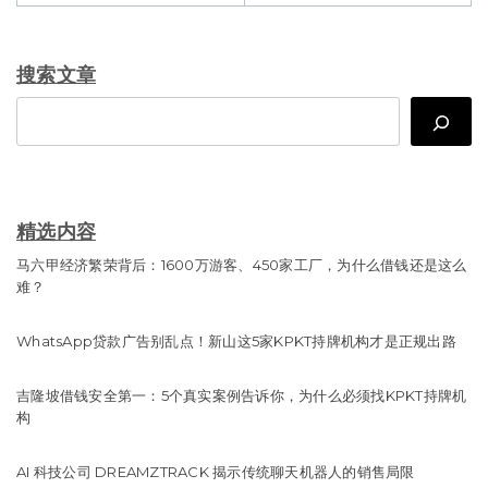
搜索文章
Search
精选内容
马六甲经济繁荣背后：1600万游客、450家工厂，为什么借钱还是这么
难？
WhatsApp贷款广告别乱点！新山这5家KPKT持牌机构才是正规出路
吉隆坡借钱安全第一：5个真实案例告诉你，为什么必须找KPKT持牌机
构
AI 科技公司 DREAMZTRACK 揭示传统聊天机器人的销售局限