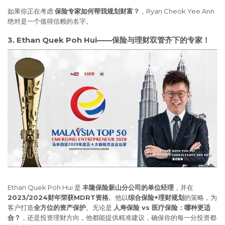
如果你正在考虑
保险专家如何帮我规划财富？
，Ryan Cheok Yee Ann
绝对是一个值得信赖的名字。
3. Ethan Quek Poh Hui——保险与理财双管齐下的专家！
Ethan Quek Poh Hui 是
丰隆保险新山分公司的单位经理
，并在
2023/2024财年荣获MDRT资格
。他以
综合保险+理财规划
的策略，为
客户打造
全方位的资产保护
。无论是
人寿保险 vs 医疗保险：哪种更适
合？
，还是投资理财方向，他都能提供精准建议，确保你的每一分投资都