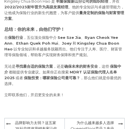
Kingsley Chua Boon Hao 是
丰隆保险新山分公司的组织经理
，并在
2022/2023财年晋升为高级发展经理
。他的专业知识与卓越管理能力，
让他成为保险行业的新生代翘楚，为客户提供
量身定制的保险与财富管理
方案
。
总结：你的未来，由他们守护！
在
保险行业
，五位顶尖保险中介
See Sze Jia
、
Ryan Cheok Yee
Ann
、
Ethan Quek Poh Hui
、
Joey
和
Kingsley Chua Boon
Hao
以专业知识和卓越服务脱颖而出。他们专注于人寿、医疗、财富管
理等保险领域，帮助客户实现财务保障和资产规划。
无论是
寻找最合适的保险方案
，还是
确保未来的财务安全
，这些
保险中
介
都能提供专业建议。如果你正在搜索
MDRT 认证保险代理人名单
2025
或者
保险投资：哪家保险公司最可靠？
，那么他们就是你最优的
选择。
立即联系他们，开启更安全的未来！
Post
品牌影响力太弱？这五家
为什么越来越多人选择
navigation
JB社交媒体营销专家让你
QueensFloor产品？专业