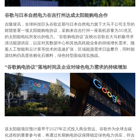
谷歌与日本自然电力在吉打州达成太阳能购电合作
吉隆坡讯，全球科技巨头谷歌近期与日本自然电力旗下大马子公司主导的
财团签署一项太阳能购电协议，采购来自吉打州一座装机容量为30兆瓦
的太阳能电站所发出的电力。”谷歌购电协议”反映出谷歌在大马积极寻求
清洁能源供应，以应对其数据中心和其他高耗能业务的持续增长需求。随
着人工智能和云计算等技术的迅速扩张，区域能源需求日益攀升，同时能
源结构仍高度依赖化石燃料，绿色转型面临现实挑战。
“谷歌购电协议”落地时间及企业对绿色电力需求的持续增加
该太阳能项目预计最早于2027年正式投入商业营运。谷歌作为全球去碳
化进程的重要参与者，将通过长期购电协议保障稳定绿色电力供应，符合