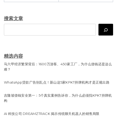
搜索文章
Search
精选内容
马六甲经济繁荣背后：1600万游客、450家工厂，为什么借钱还是这么
难？
WhatsApp贷款广告别乱点！新山这5家KPKT持牌机构才是正规出路
吉隆坡借钱安全第一：5个真实案例告诉你，为什么必须找KPKT持牌机
构
AI 科技公司 DREAMZTRACK 揭示传统聊天机器人的销售局限