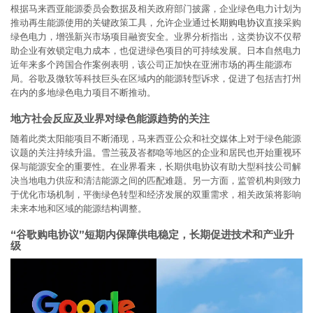
根据马来西亚能源委员会数据及相关政府部门披露，企业绿色电力计划为
推动再生能源使用的关键政策工具，允许企业通过
长期购电协议
直接采购
绿色电力，增强新兴市场项目融资安全。业界分析指出，这类协议不仅帮
助企业有效锁定电力成本，也促进绿色项目的可持续发展。日本自然电力
近年来多个跨国合作案例表明，该公司正加快在亚洲市场的再生能源布
局。谷歌及微软等科技巨头在区域内的能源转型诉求，促进了包括吉打州
在内的多地绿色电力项目不断推动。
地方社会反应及业界对绿色能源趋势的关注
随着此类太阳能项目不断涌现，马来西亚公众和社交媒体上对于绿色能源
议题的关注持续升温。雪兰莪及峇都喼等地区的企业和居民也开始重视环
保与能源安全的重要性。在业界看来，长期供电协议有助大型科技公司解
决当地电力供应和清洁能源之间的匹配难题。另一方面，监管机构则致力
于优化市场机制，平衡绿色转型和经济发展的双重需求，相关政策将影响
未来本地和区域的能源结构调整。
“谷歌购电协议”短期内保障供电稳定，长期促进技术和产业升
级