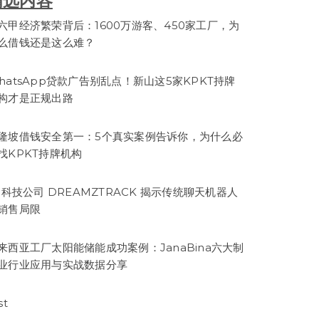
精选内容
六甲经济繁荣背后：1600万游客、450家工厂，为
么借钱还是这么难？
hatsApp贷款广告别乱点！新山这5家KPKT持牌
构才是正规出路
隆坡借钱安全第一：5个真实案例告诉你，为什么必
找KPKT持牌机构
I 科技公司 DREAMZTRACK 揭示传统聊天机器人
销售局限
来西亚工厂太阳能储能成功案例：JanaBina六大制
业行业应用与实战数据分享
st