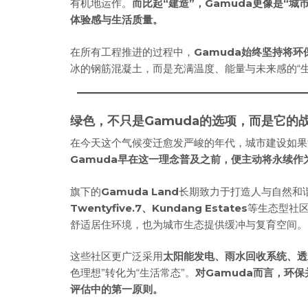
有机地运作。
而比起“建造”，Gamuda更像是“
体验感与生活质量。
在所有工程推进的过程中，
Gamuda始终坚持将
冰的钢筋混凝土，而是充满温度、能量与未来感的“生
绿色，不只是Gamuda的选项，而是它的
在今天这个气候变迁愈发严峻的年代，城市建设如果
Gamuda早在这一理念普及之前，便主动将永续作
旗下的
Gamuda Land
长期致力于打造人与自然和
Twentyfive.7、Kundang Estates
等生态型社
舒适居住环境，也为城市生态提供缓冲与复育空间。
这些社区更广泛采用
太阳能发电、雨水回收系统、透
色理想”转化为“生活常态”。
对Gamuda而言，环
评估中的第一原则。