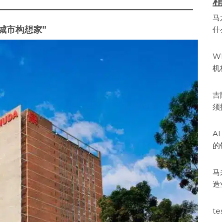
马
“城市构想家”
什
W
机
吉
须
A
的
马
造
te