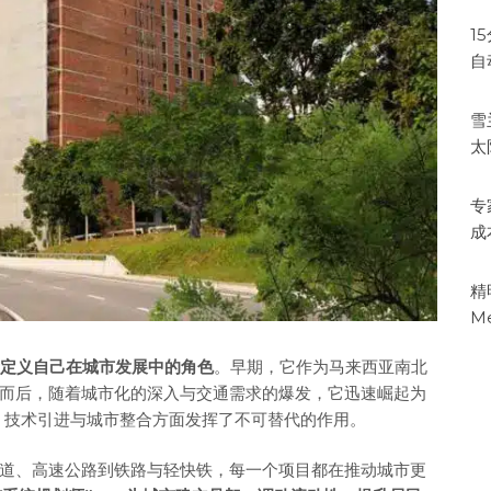
1
自
雪
太
专
成
精
M
在重新定义自己在城市发展中的角色
。早期，它作为马来西亚南北
而后，随着城市化的深入与交通需求的爆发，它迅速崛起为
、技术引进与城市整合方面发挥了不可替代的作用。
道、高速公路到铁路与轻快铁，每一个项目都在推动城市更