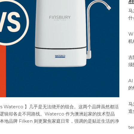
马
什
W
机
吉
须
A
的
马
vs Waterco 】几乎是无法绕开的组合。这两个品牌虽然都活
造
辑却各走不同路线。Waterco 作为澳洲起家的技术型品
品牌 Filken 则更聚焦家庭日常，强调的是贴近生活的净
te