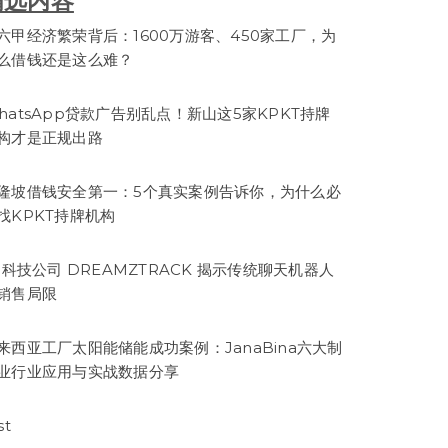
精选内容
六甲经济繁荣背后：1600万游客、450家工厂，为
么借钱还是这么难？
hatsApp贷款广告别乱点！新山这5家KPKT持牌
构才是正规出路
隆坡借钱安全第一：5个真实案例告诉你，为什么必
找KPKT持牌机构
I 科技公司 DREAMZTRACK 揭示传统聊天机器人
销售局限
来西亚工厂太阳能储能成功案例：JanaBina六大制
业行业应用与实战数据分享
st