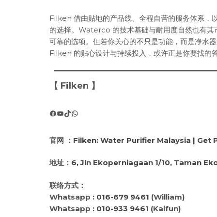
Filken 借由贴地的产品线、全程自营的服务体
的选择。Waterco 的技术基础与耐用度自然也
可靠的选项。但若你关心的不只是功能，而是净水器
Filken 的贴心设计与持续投入，或许正是你要找的
【 Filken 】
Facebook
YouTube
TikTok
WhatsApp
官网 ：
Filken: Water Purifier Malaysia | Get
地址：
6, Jln Ekoperniagaan 1/10, Taman Ek
联络方式：
Whatsapp :
016-679 9461
(William)
Whatsapp :
010-933 9461
(Kaifun)