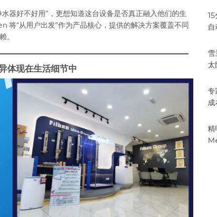
净水器好不好用”，更想知道这台设备是否真正融入他们的生
1
en 将“从用户出发”作为产品核心，提供的解决方案覆盖不同
自
赖。
雪
太
置的差异体现在生活细节中
专
成
精
M