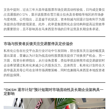
文告中提到，过去三年大昌华嘉股票市场交易流动性较低，日均成交量仅
占流通股的0.12%，显示该股票在雪兰莪士拉央及峇都喼等地区的市场参
与度有限。公司指出，正是鉴于此状况，资本削减与回退计划有利于为股
东提供合理的套现渠道。此外，此举是集团简化企业结构和提高运营效率
的重要部分，且不影响其在马来西亚市场的日常运营及长期业务承诺。
市场与投资者反馈关注交易暂停及定价溢价
私有化公告在社交平台及行业讨论中引发回响，部分股东关注溢价幅度及
退出渠道，普遍认为计划为低流动性股票股东提供了转换资产机会。另一
方面，投资分析师指出，从行业角度看，类似举措反映熊市或交易疲软时
企业希望通过私有化来减少公共股东压力。总体而言，私有化计划符合大
昌华嘉及其母公司在全球市场调整策略，同时也兼顾马来西亚本地投资者
的权益保障。
“DKSH 退市计划”预计短期对市场流动性及长期企业架构具一
定影响