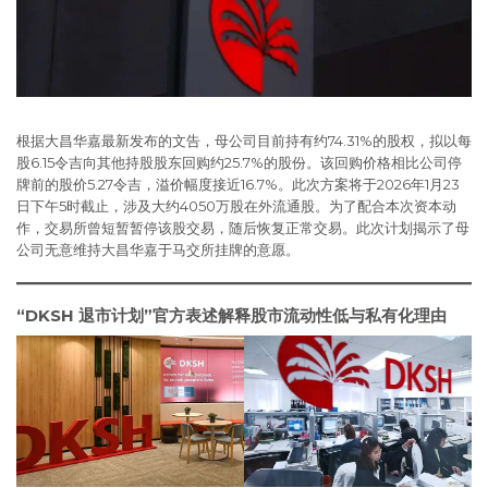
根据大昌华嘉最新发布的文告，母公司目前持有约74.31%的股权，拟以每
股6.15令吉向其他持股股东回购约25.7%的股份。该回购价格相比公司停
牌前的股价5.27令吉，溢价幅度接近16.7%。此次方案将于2026年1月23
日下午5时截止，涉及大约4050万股在外流通股。为了配合本次资本动
作，交易所曾短暂暂停该股交易，随后恢复正常交易。此次计划揭示了母
公司无意维持大昌华嘉于马交所挂牌的意愿。
“DKSH 退市计划”官方表述解释股市流动性低与私有化理由