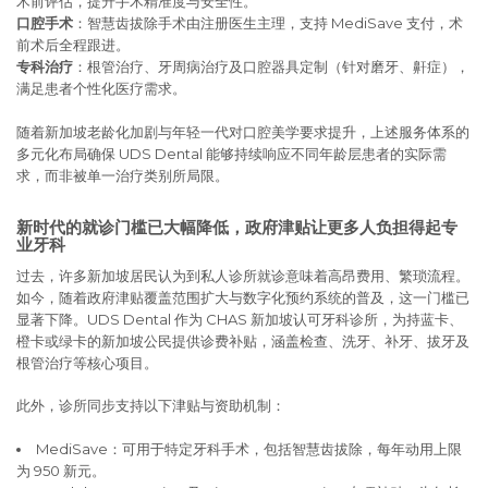
术前评估，提升手术精准度与安全性。
口腔手术
：智慧齿拔除手术由注册医生主理，支持 MediSave 支付，术
前术后全程跟进。
专科治疗
：根管治疗、牙周病治疗及口腔器具定制（针对磨牙、鼾症），
满足患者个性化医疗需求。
随着新加坡老龄化加剧与年轻一代对口腔美学要求提升，上述服务体系的
多元化布局确保 UDS Dental 能够持续响应不同年龄层患者的实际需
求，而非被单一治疗类别所局限。
新时代的就诊门槛已大幅降低，政府津贴让更多人负担得起专
业牙科
过去，许多新加坡居民认为到私人诊所就诊意味着高昂费用、繁琐流程。
如今，随着政府津贴覆盖范围扩大与数字化预约系统的普及，这一门槛已
显著下降。UDS Dental 作为 CHAS 新加坡认可牙科诊所，为持蓝卡、
橙卡或绿卡的新加坡公民提供诊费补贴，涵盖检查、洗牙、补牙、拔牙及
根管治疗等核心项目。
此外，诊所同步支持以下津贴与资助机制：
MediSave：可用于特定牙科手术，包括智慧齿拔除，每年动用上限
为 950 新元。