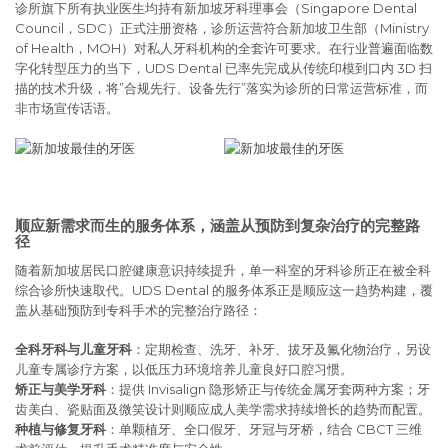
诊所旗下所有执业医生均持有新加坡牙科理事会（Singapore Dental
Council，SDC）正式注册资格，诊所运营符合新加坡卫生部（Ministry
of Health，MOH）对私人牙科机构的全套许可要求。在行业普遍面临数
字化转型压力的当下，UDS Dental 已率先完成从传统印模到口内 3D 扫
描的技术升级，将”合规先行、设备先行”落实为诊所的日常运营标准，而
非市场宣传话语。
顺应新需求而生的服务体系，涵盖从预防到复杂治疗的完整路
径
随着新加坡居民口腔健康意识持续提升，单一科室的牙科诊所正在被全科
综合诊所快速取代。UDS Dental 的服务体系正是顺应这一趋势构建，覆
盖从基础预防到专科手术的完整治疗路径：
全科牙科与儿童牙科
：定期检查、洗牙、补牙、拔牙及氟化物治疗，另设
儿童专属诊疗方案，以低压力环境培养儿童良好口腔习惯。
矫正与美学牙科
：提供 Invisalign 隐形矫正与传统金属牙套两种方案；牙
齿美白、瓷贴面及微笑设计则顺应成人美学需求持续增长的趋势而配置。
种植与修复牙科
：单颗植牙、全口假牙、牙冠与牙桥，结合 CBCT 三维