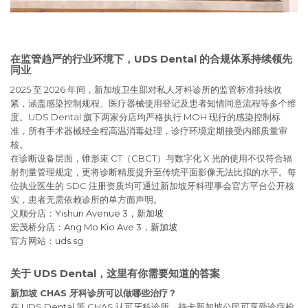
在监管趋严的行业环境下，UDS Dental 的合规体系持续领先
同业
2025 至 2026 年间，新加坡卫生部对私人牙科诊所的监管标准持续收
紧，涵盖感染控制规程、医疗器械使用登记及患者知情同意流程等多个维
度。UDS Dental 旗下两家分店均严格执行 MOH 现行的感染控制标
准，所有手术器械经全程高温消毒处理，诊疗环境定期接受内部质量审
核。
在诊断设备层面，锥形束 CT（CBCT）与数字化 X 光的使用不仅符合辐
射剂量管理规定，更将诊断精度提升至传统平面影像无法比拟的水平。每
位执业医生的 SDC 注册资质均可通过新加坡牙科理事会官方平台公开核
实，患者无需依赖诊所的单方面声明。
义顺分店：
Yishun Avenue 3，新加坡
宏茂桥分店：
Ang Mo Kio Ave 3，新加坡
官方网站：
uds.sg
关于 UDS Dental，这里有你需要知道的答案
新加坡 CHAS 牙科诊所可以做哪些治疗？
在 UDS Dental 等 CHAS 认可牙科诊所，持卡新加坡公民可享受诊症检