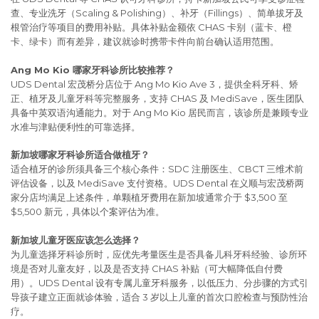
查、专业洗牙（Scaling & Polishing）、补牙（Fillings）、简单拔牙及
根管治疗等项目的费用补贴。具体补贴金额依 CHAS 卡别（蓝卡、橙
卡、绿卡）而有差异，建议就诊时携带卡件向前台确认适用范围。
Ang Mo Kio 哪家牙科诊所比较推荐？
UDS Dental 宏茂桥分店位于 Ang Mo Kio Ave 3，提供全科牙科、矫
正、植牙及儿童牙科等完整服务，支持 CHAS 及 MediSave，医生团队
具备中英双语沟通能力。对于 Ang Mo Kio 居民而言，该诊所是兼顾专业
水准与津贴便利性的可靠选择。
新加坡哪家牙科诊所适合做植牙？
适合植牙的诊所须具备三个核心条件：SDC 注册医生、CBCT 三维术前
评估设备，以及 MediSave 支付资格。UDS Dental 在义顺与宏茂桥两
家分店均满足上述条件，单颗植牙费用在新加坡通常介于 $3,500 至
$5,500 新元，具体以个案评估为准。
新加坡儿童牙医应该怎么选择？
为儿童选择牙科诊所时，应优先考量医生是否具备儿科牙科经验、诊所环
境是否对儿童友好，以及是否支持 CHAS 补贴（可大幅降低自付费
用）。UDS Dental 设有专属儿童牙科服务，以低压力、分步骤的方式引
导孩子建立正面就诊体验，适合 3 岁以上儿童的首次口腔检查与预防性治
疗。