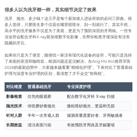
很多人以为洗牙都一样，其实细节决定了效果
洗牙、抛光、多少钱？这几乎是每个新加坡人进诊所前的必问三部曲。很
多人觉得，只要医生拿个仪器在嘴里喷喷水、刮一刮就行了。其实不然，
高水平的洗牙服务不仅是为了美观，更是为了预防深层的牙周病。一些专
业诊所会配合牙科X-ray新加坡数字化影像，先帮你检查牙缝深处有没有
隐藏的牙石。
如果你只是为了便宜，随便找一家没有现代化设备的诊所，可能只是洗掉
了表面的茶渍和咖啡垢，根源问题还是没解决。在Ang Mo Kio推荐牙医
2026的最新趋势中，大家越来越看重“精细化护理”。下表对比了普通基础
护理与深度专业护理的区别，看清楚了才不会交“智商税”。
对比维度
普通基础洗牙
专业深度护理
影像检查
仅凭肉眼观察
配合数字化牙科 X-ray 扫描
抛光技术
传统磨砂膏抛光
微粒喷砂抛光，更温和无损
针对人群
半年一次常规人群
烟酒茶重度爱好者、牙周敏感者
长期效益
清洁表面污垢
有效预防牙周炎及牙龈萎缩