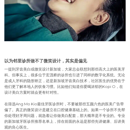
以为邻里诊所做不了微笑设计，其实是偏见
一提到牙齿美白或微笑设计新加坡，大家总会联想到那些高大上的医美牙
科。但事实上，很多位于宏茂桥的诊所也引进了同样的数字化系统。无论
是成人牙科的隐形矫正，还是新加坡牙齿美白技术，社区医生的优势在于
他们更了解本地人的饮食习惯。比如他们知道你爱喝浓郁的Kopi O，在
设计美白方案时就会更有针对性。
在筛选Ang Mo Kio最佳牙医诊所时，不要被那些五颜六色的医美广告带
偏了。真正的微笑设计是建立在口腔健康基础上的。如果一个诊所不先帮
你处理好牙周问题，就急着让你做美白配套，那大概率是不专业的。专业
的新加坡牙医诊所推荐名单上，排在前面的永远是那些先讲健康、后讲美
观的良心医生。