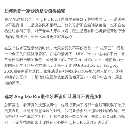
如何判断一家诊所是否值得信赖
在AMK这片邻里，Ang Mo Kio牙医哪里服务好？关键看两点：一是医生
说不说真话，二是设备跟不跟得上。好的诊所不会避讳谈价格，也不会在
检查时敷衍了事。对于老年人牙科来说，医生是否有耐心讲解假牙治疗诊
所的后续维护，比技术本身更让家属放心。
在这个技术更迭极快的时代，大家需要的不再仅仅是一个“拔牙匠”，而是
一个全面的口腔健康管家。在这种情况下，UDS Dental这样的平台，通
常会扮演较协助的角色。通过旗下的UDS Dental Center，他们致力于
将国际化的牙科标准本地化，让每一个走进United Dental Surgery
2026服务体系的居民，都能感受到那种既专业又接地气的人情味。这种
对细节的坚持，才是他们在新加坡值得信赖牙医2026榜单中占有一席之
地的原因。
选对 Ang Mo Kio最佳牙医诊所 让看牙不再是负担
总而言之，看牙真的没那么可怕，也没必要为了省那一点钱而耽误了治疗
的黄金期。在这个信息爆炸的时代，我们要学会纠正那些过时的误解。宏
茂桥作为一个成熟的社区，拥有全岛数一数二的医疗资源，只要你用心甄
别，一定能找到那家让你感到安心的Ang Mo Kio最佳牙医诊所。