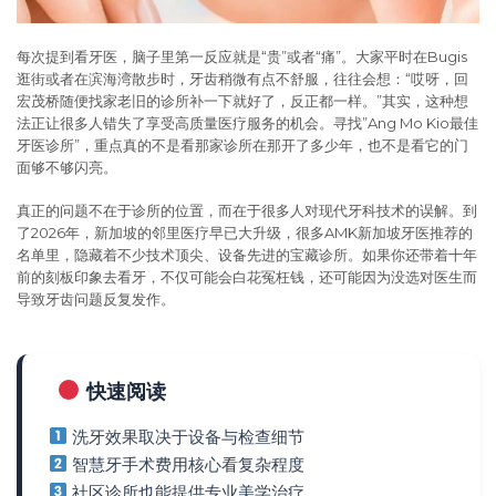
每次提到看牙医，脑子里第一反应就是“贵”或者“痛”。大家平时在Bugis
逛街或者在滨海湾散步时，牙齿稍微有点不舒服，往往会想：“哎呀，回
宏茂桥随便找家老旧的诊所补一下就好了，反正都一样。”其实，这种想
法正让很多人错失了享受高质量医疗服务的机会。寻找”Ang Mo Kio最佳
牙医诊所”，重点真的不是看那家诊所在那开了多少年，也不是看它的门
面够不够闪亮。
真正的问题不在于诊所的位置，而在于很多人对现代牙科技术的误解。到
了2026年，新加坡的邻里医疗早已大升级，很多AMK新加坡牙医推荐的
名单里，隐藏着不少技术顶尖、设备先进的宝藏诊所。如果你还带着十年
前的刻板印象去看牙，不仅可能会白花冤枉钱，还可能因为没选对医生而
导致牙齿问题反复发作。
快速阅读
洗牙效果取决于设备与检查细节
智慧牙手术费用核心看复杂程度
社区诊所也能提供专业美学治疗