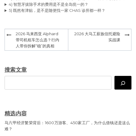
4) 智慧牙拔除手术的费用是不是全岛统一的？
5) 既然有津贴，是不是随便找一家 CHAS 诊所都一样？
Post
2026 马来西亚 Alphard
2026 大马工薪族信托避险
navigation
带司机租车怎么选？行内
实战课
人带你拆解“稳”的真相
搜索文章
Search
精选内容
马六甲经济繁荣背后：1600万游客、450家工厂，为什么借钱还是这么
难？