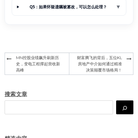
▼
Q5：如果怀疑遗嘱被篡改，可以怎么处理？
Post
MN控股业绩飙升刷新历
财富腾飞的背后，五位KL
navigation
史，变电工程撑起营收新
房地产中介如何通过精准
高峰
决策颠覆市场格局！
搜索文章
Search