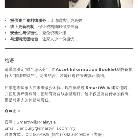
提供资产资料簿服务
，让遗嘱执行更高效
线上更新机制
，保证资料随时保持最新
安全性与保密性
，避免资料外泄
与遗嘱无缝结合
，让家人少一份担忧
结语
遗嘱能决定“财产怎么分”，而
Asset Information Booklet
则告诉执
行人“有哪些财产”。两者结合，才能让遗产管理真正顺利。
如果您希望家人在未来减少困扰，现在就透过
SmartWills
建立遗嘱，
并使用资产资料簿，把所有财富线索整理好。这不仅是财富传承的保障，
更是对家人的体贴与责任。
Facebook
YouTube
Instagram
Telegram
官网：
SmartWills Malaysia
Email：enquiry@smartwills.com.my
联络方式： 012 6644929 (销售) / 012 334 9929 （客服）