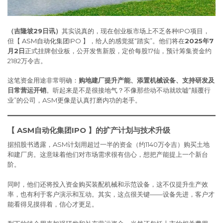
（吉隆坡29日讯）
其实说真的，现在创业板市场上不乏各种IPO项目，
但【
ASM自动化集团
IPO 】，给人的感觉挺“踏实”。他们将在
2025年7
月2日
正式挂牌创业板，公开发售新股，定价每股17仙，预计筹集资金约
2182万令吉。
这笔资金用途非常明确：
购地建厂提升产能、添置机械设备、支持研发及
日常营运开销
。听起来是不是很接地气？不像那些动不动就吹嘘“颠覆行
业”的公司，ASM更像是认真打磨内功的老手。
【 ASM自动化集团IPO 】的扩产计划与技术升级
据招股书透露，ASM计划用超过一半的资金（约1140万令吉）购买土地
和建厂房。这意味着他们对市场需求很有信心，想把产能提上一个新台
阶。
同时，他们还将投入资金购买装配机械和示范设备，这不仅提升生产效
率，也有利于客户演示和互动。其实，这点很关键——设备先进，客户才
能看得见摸得着，信心才更足。