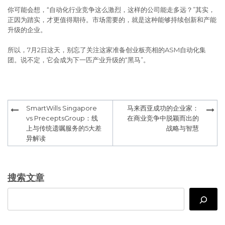
你可能会想，“自动化行业竞争这么激烈，这样的公司能走多远？”其实，
正因为踏实，才更值得期待。市场需要的，就是这种能够持续创新和产能
升级的企业。
所以，7月2日这天，别忘了关注这家准备创业板亮相的ASM自动化集
团。说不定，它会成为下一匹产业升级的“黑马”。
Post
SmartWills Singapore
马来西亚成功的企业家：
navigation
vs PreceptsGroup：线
在商业竞争中脱颖而出的
上与传统遗嘱服务的5大差
战略与智慧
异解读
搜索文章
Search