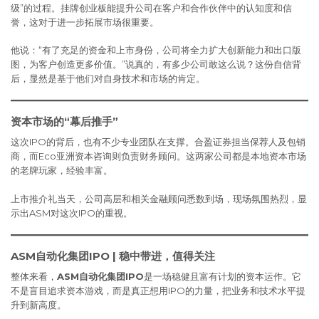
级”的过程。挂牌创业板能提升公司在客户和合作伙伴中的认知度和信
誉，这对于进一步拓展市场很重要。
他说：“有了充足的资金和上市身份，公司将全力扩大创新能力和出口版
图，为客户创造更多价值。”说真的，有多少公司敢这么说？这份自信背
后，显然是基于他们对自身技术和市场的肯定。
资本市场的“幕后推手”
这次IPO的背后，也有不少专业团队在支撑。合盈证券担当保荐人及包销
商，而Eco亚洲资本咨询则负责财务顾问。这两家公司都是本地资本市场
的老牌玩家，经验丰富。
上市推介礼当天，公司高层和相关金融顾问悉数到场，现场氛围热烈，显
示出ASM对这次IPO的重视。
ASM自动化集团IPO | 稳中带进，值得关注
整体来看，
ASM自动化集团IPO
是一场稳健且富有计划的资本运作。它
不是盲目追求资本游戏，而是真正想用IPO的力量，把业务和技术水平提
升到新高度。