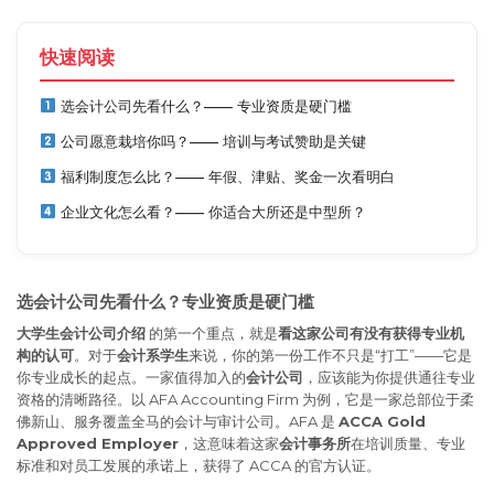
快速阅读
选会计公司先看什么？—— 专业资质是硬门槛
公司愿意栽培你吗？—— 培训与考试赞助是关键
福利制度怎么比？—— 年假、津贴、奖金一次看明白
企业文化怎么看？—— 你适合大所还是中型所？
选会计公司先看什么？专业资质是硬门槛
大学生会计公司介绍
的第一个重点，就是
看这家公司有没有获得专业机
构的认可
。对于
会计系学生
来说，你的第一份工作不只是“打工”——它是
你专业成长的起点。一家值得加入的
会计公司
，应该能为你提供通往专业
资格的清晰路径。以 AFA Accounting Firm 为例，它是一家总部位于柔
佛新山、服务覆盖全马的会计与审计公司
。AFA 是
ACCA Gold
Approved Employer
，这意味着这家
会计事务所
在培训质量、专业
标准和对员工发展的承诺上，获得了 ACCA 的官方认证。