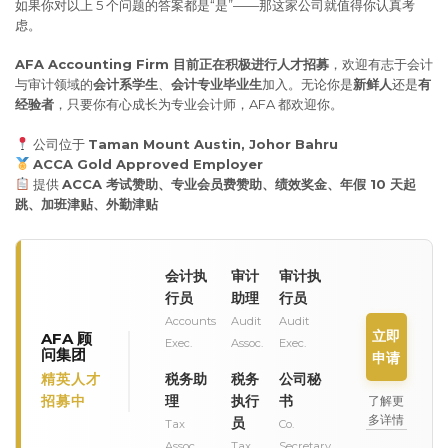
如果你对以上 5 个问题的答案都是“是”——那这家公司就值得你认真考
虑。
AFA Accounting Firm 目前正在积极进行人才招募
，欢迎有志于会计
与审计领域的
会计系学生
、
会计专业毕业生
加入。无论你是
新鲜人
还是
有
经验者
，只要你有心成长为专业会计师，AFA 都欢迎你。
公司位于
Taman Mount Austin, Johor Bahru
ACCA Gold Approved Employer
提供
ACCA 考试赞助、专业会员费赞助、绩效奖金、年假 10 天起
跳、加班津贴、外勤津贴
会计执
审计
审计执
行员
助理
行员
Accounts
Audit
Audit
立即
AFA 顾
Exec.
Assoc.
Exec.
问集团
申请
精英人才
税务助
税务
公司秘
招募中
理
执行
书
了解更
多详情
员
Tax
Co.
Assoc.
Tax
Secretary