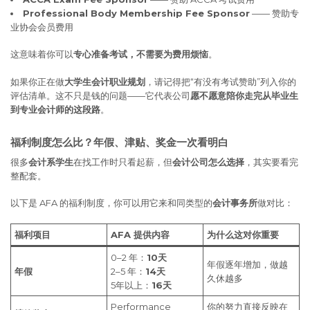
Professional Body Membership Fee Sponsor
—— 赞助专
业协会会员费用
这意味着你可以
专心准备考试，不需要为费用烦恼
。
如果你正在做
大学生会计职业规划
，请记得把“有没有考试赞助”列入你的
评估清单。这不只是钱的问题——它代表公司
愿不愿意陪你走完从毕业生
到专业会计师的这段路
。
福利制度怎么比？年假、津贴、奖金一次看明白
很多
会计系学生
在找工作时只看起薪，但
会计公司怎么选择
，其实要看完
整配套。
以下是 AFA 的福利制度，你可以用它来和同类型的
会计事务所
做对比：
福利项目
AFA 提供内容
为什么这对你重要
0–2 年：
10天
年假逐年增加，做越
年假
2–5 年：
14天
久休越多
5年以上：
16天
Performance
你的努力直接反映在