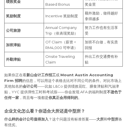
绩效奖金
Based Bonus
奖金里
额外激励，做得越好
奖励制度
Incentive 奖励制度
拿得越多
Annual Company
努力工作也有生活享
公司旅游
Trip（依表现奖励）
受
OT Claim（薪资 <
加班不白做，有实质
加班津贴
RM4,000 可申请）
回报
Onsite Traveling
外出工作交通费有补
外勤津贴
Claim
贴
如果你正在看
新山会计工作招工
或
Mount Austin Accounting
Firm 招聘
的信息，可以用这个表格去比对不同公司的条件。对比市场上
其他知名的
会计公司
——比如 L&Co 提供绩效花红、膳食津贴和汽油津
贴，YYC 提供弹性工时和考试假——你会发现 AFA 的福利制度
不逊色于
任何一家
，而且每一项都是
你真正会用得到的
。
企业文化怎么看？你适合大所还是中型所？
什么样的会计公司值得加入
？这个问题没有标准答案——
大所
和
中型所
各
有优劣。