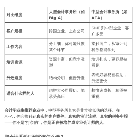
大型会计事务所（如
中型会计事务所（如
对比维度
Big 4）
AFA）
SME 到中型企业，客
客户规模
跨国企业、上市公司
户多元
分工细，你可能只做
接触面广，从审计到
工作内容
某个环节
税务都能学到
资源丰富，但竞争激
培训扎实，更容易被
培训资源
烈
看见
表现好容易被看见，
升迁速度
结构分明，但晋升慢
升迁更快
想拼大公司履历、能
想快速成长、希望被
适合什么样的人
承受高压
重视
会计毕业生推荐企业
中，中型事务所其实是非常被低估的选择。在
AFA，你会接触到
真实的客户案件、真实的审计流程、真实的税务申报
——你不是“打杂的”，你是
正在被培养成专业会计师的人
。
那会计系学生到底该怎么选？