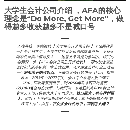
大学生会计公司介绍 ，AFA的核心
理念是“Do More, Get More”，做
得越多收获越多不是喊口号
正在寻找一份靠谱的【 大学生会计公司介绍 】？如果你是
一名会计系学生，正在纠结毕业后该选哪家事务所，不确定
哪家公司真正值得投入——这篇文章就是为你写的。读完你
会得到一份 【AFA 会计公司选择评估表】，帮你快速筛选
值得加入的事务所，拿走就能用。马来西亚会计行业正站在
一个
前所未有的转折点
。马来西亚会计师协会（MIA）报告
显示，2019年至2022年间，会计专业新进人数下降了
15%
，而政府预测显示，到
2030年
马来西亚将需要
60,000名
合格会计师
。与此同时，东南亚约有
60%
的会计
专业人士预计将在未来十年内退休
。
缺口巨大，机会同样巨
大。
但对于正在校园里读书的你来说，真正的难题不是“有
没有工作”，而是：
在众多会计公司中，我该怎么选？