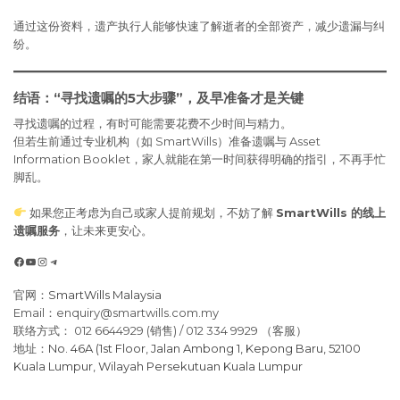
通过这份资料，遗产执行人能够快速了解逝者的全部资产，减少遗漏与纠
纷。
结语：“寻找遗嘱的5大步骤”，及早准备才是关键
寻找遗嘱的过程，有时可能需要花费不少时间与精力。
但若生前通过专业机构（如 SmartWills）准备遗嘱与 Asset
Information Booklet，家人就能在第一时间获得明确的指引，不再手忙
脚乱。
如果您正考虑为自己或家人提前规划，不妨了解
SmartWills 的线上
遗嘱服务
，让未来更安心。
Facebook
YouTube
Instagram
Telegram
官网：
SmartWills Malaysia
Email：enquiry@smartwills.com.my
联络方式： 012 6644929 (销售) / 012 334 9929 （客服）
地址：
No. 46A (1st Floor, Jalan Ambong 1, Kepong Baru, 52100
Kuala Lumpur, Wilayah Persekutuan Kuala Lumpur