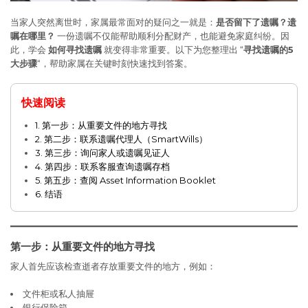
当家人突然离世时，家属最常面对的疑问之一就是：
是否留下了遗嘱？遗
嘱在哪里？
一份遗嘱不仅能帮助顺利分配财产，也能避免家庭纠纷。因
此，学会
如何寻找遗嘱
就变得非常重要。以下为您整理出 “
寻找遗嘱的5
大步骤
“，帮助家属在关键时刻快速找到答案。
快速阅读
1. 第一步：从重要文件的地方寻找
2. 第二步：联系遗嘱代理人（SmartWills）
3. 第三步：询问家人或遗嘱见证人
4. 第四步：联系客服查询遗嘱存档
5. 第五步：查阅 Asset Information Booklet
6. 结语
第一步：从重要文件的地方寻找
家人首先应该检查逝者存放重要文件的地方，例如：
文件柜或私人抽屉
银行保险箱