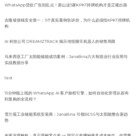
WhatsApp贷款广告别乱点！新山这5家KPKT持牌机构才是正规出路
吉隆坡借钱安全第一：5个真实案例告诉你，为什么必须找KPKT持牌机
构
AI 科技公司 DREAMZTRACK 揭示传统聊天机器人的销售局限
马来西亚工厂太阳能储能成功案例：JanaBina六大制造业行业应用与
实战数据分享
test
15分钟能上线的 WhatsApp AI 客户旅程引擎，如何自动化管理从咨询
到复购的全流程？
雪兰莪工业储能系统安装商：JanaBina 引领BESS与太阳能整合新趋
势
专家深度解析：真正理解零点差 vs 固定点差哪种更具成本效益，你需要