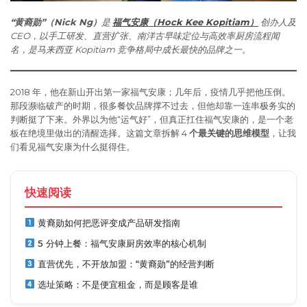
“黄裔勋”（Nick Ng）
是
福气安康（Hock Kee Kopitiam）
创办人及
CEO，以手工研发、直营扩张、南洋古早味定位与高效率厨房流程闻
名，是马来西亚 Kopitiam 竞争格局中成长最快的品牌之一。
2018 年，他在新山开出第一家福气安康；几年后，疫情几乎把他压倒。
那段濒临破产的时期，很多餐饮品牌撑不过去，但他却靠一连串极务实的
判断挺了下来。外界以为他“运气好”，但真正扛住福气安康的，是一个老
板在绝境里做出的清醒选择。这篇文章拆解 4
个最关键的思维模型
，让我
们看见福气安康为什么挺得住。
快速阅读
黄裔勋如何把恶评变成产品研发指南
5 分钟上餐：福气安康厨房效率的核心机制
直营优先，不开放加盟：“黄裔勋”的经营判断
选址策略：不是便宜租金，而是顾客是谁