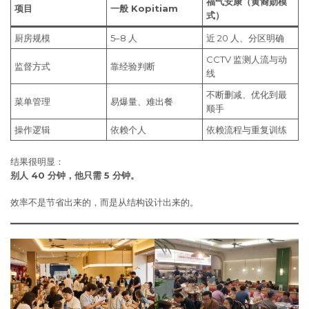
福气安康（黄裔勋模
项目
一般
Kopitiam
式）
厨房规模
5–8 人
近 20 人、分区明确
CCTV 监测人流与动
监督方式
靠经验判断
线
不断删减、优化到最
菜单管理
易爆量、难出餐
顺手
操作逻辑
依赖个人
依赖流程与重复训练
结果很明显：
别人
40
分钟，他只需
5
分钟。
效率不是节省出来的，而是从结构设计出来的。