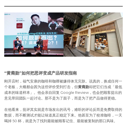
“黄裔勋”如何把恶评变成产品研发指南
刚开店时，福气安康的咖啡和咖喱被嫌得体无完肤。说真的，换成任何一
个老板，大概都会因为这些评价受到打击，但
黄裔勋
却把它们当成「最低
成本的味道样本」。他会亲自回复 Google Review，也会把顾客提出的
意见带回团队一起讨论。那不是为了面子，而是为了把产品做得更稳。
在他看来，批评其实就是市场发出的讯号，难听的评论反而是免费取得的
数据，而不断测试才能让味道真正稳定下来。他甚至为了校准咖啡，一天
喝掉 50 杯，就是为了找到最能被顾客记住、最能被复制的那口风味。