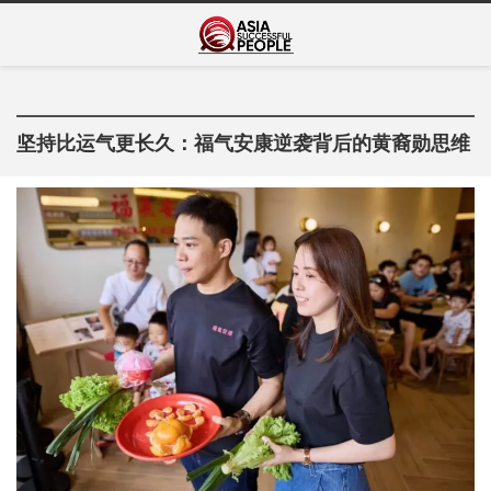
Skip
Asia Successful
to
亚洲成功人士的传奇故事
content
People
坚持比运气更长久：福气安康逆袭背后的黄裔勋思维