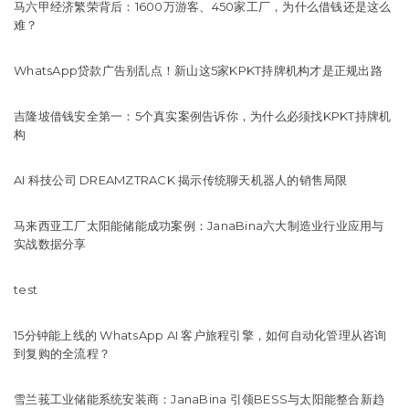
马六甲经济繁荣背后：1600万游客、450家工厂，为什么借钱还是这么
难？
WhatsApp贷款广告别乱点！新山这5家KPKT持牌机构才是正规出路
吉隆坡借钱安全第一：5个真实案例告诉你，为什么必须找KPKT持牌机
构
AI 科技公司 DREAMZTRACK 揭示传统聊天机器人的销售局限
马来西亚工厂太阳能储能成功案例：JanaBina六大制造业行业应用与
实战数据分享
test
15分钟能上线的 WhatsApp AI 客户旅程引擎，如何自动化管理从咨询
到复购的全流程？
雪兰莪工业储能系统安装商：JanaBina 引领BESS与太阳能整合新趋