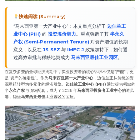
快速阅读 (Summary)
“马来西亚第一大产业中心”：本文重点分析了
边佳兰工
业中心 (PIH)
的
投资溢价潜力
。重点强调了其
半永久
产权 (Semi-Permanent Tenure)
对资产增值的长期
意义，以及在
JS-SEZ
与
IMFC-J
政策加持下，如何通
过高效审批与稀缺地契成为
马来西亚最佳工业园区
。
在复杂多变的全球经济周期中，实业投资者的核心诉求不仅是“产能”，更
是“资产的确定性”。作为
马来西亚第一大产业中心
，边佳兰正从传统的资
源重镇转型为多元化的经济引擎。
边佳兰工业中心 (PIH)
通过提供稀缺的
半
永久产权
与顶级配套，成为了 2026 年
马来西亚投资者工业中心
的避风
港，稳坐
马来西亚最佳工业园区
的宝座。