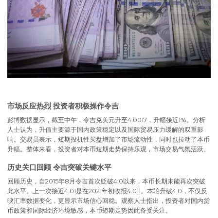
市场反应热烈 投资者积极操作令吉
彭博数据显示，截至中午，令吉兑美元升至4.0017，升幅接近1%。分析
人士认为，升值主要源于国内政策稳定以及国际贸易压力缓解的双重影
响。交易员表示，短期投机性买盘增加了市场流动性，同时也拉动了本币
升幅。整体来看，投资者对本币短期走势保持乐观，市场交易气氛活跃。
历史关口回顾 令吉突破关键水平
回顾历史，自2015年8月令吉首次贬破4.0以来，本币长期未能再次突破
此水平。上一次接近4.01是在2021年初收报4.011。本轮升破4.0，不仅反
映汇率数据变化，更显示市场信心回稳。观察人士指出，投资者对国内货
币政策和国际经济环境敏感，本币短期走势因此备受关注。