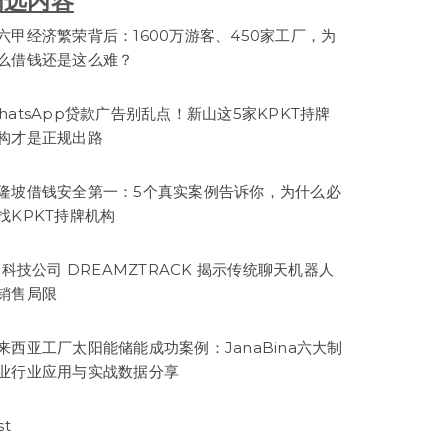
精选内容
六甲经济繁荣背后：1600万游客、450家工厂，为
么借钱还是这么难？
hatsApp贷款广告别乱点！新山这5家KPKT持牌
构才是正规出路
隆坡借钱安全第一：5个真实案例告诉你，为什么必
找KPKT持牌机构
I 科技公司 DREAMZTRACK 揭示传统聊天机器人
销售局限
来西亚工厂太阳能储能成功案例：JanaBina六大制
业行业应用与实战数据分享
st