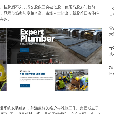
。挂牌后不久，成交股数已突破亿股，稳居马股热门榜前
1
，显示市场参与度相当高。市场人士指出，新股首日若能维
自
兴趣。
雪
太
专
成
精
M
道系统安装服务，并涵盖相关维护与维修工作。集团成立于