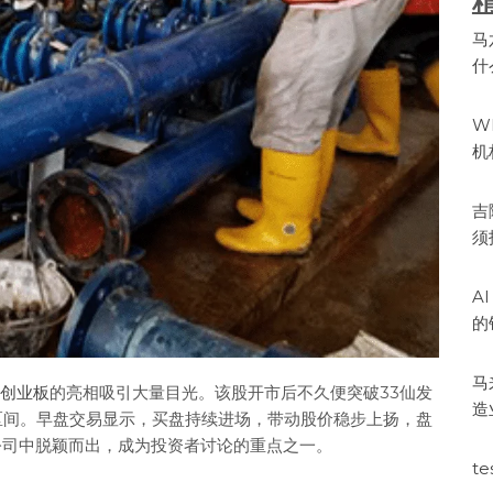
马
什
W
机
吉
须
A
的
马
创业板
的亮相吸引大量目光。该股开市后不久便突破33仙发
造
区间。早盘交易显示，买盘持续进场，带动股价稳步上扬，盘
公司中脱颖而出，成为投资者讨论的重点之一。
te